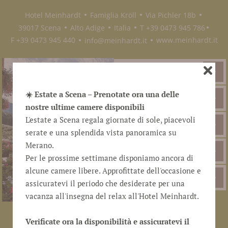
Hotel Meinhardt
Famiglia Kröll
Via Pichler 18b
●
●
●
39017 Scena
Alto Adige
Italia
T +39 0473 945 786
●
●
●
●
F +39 0473 945 440
info@meinhardt.it
www.meinhardt.it
●
●
NEWSLETTER
☀️ Estate a Scena – Prenotate ora una delle
IMMAGINI
nostre ultime camere disponibili
L'estate a Scena regala giornate di sole, piacevoli
WEBCAM
serate e una splendida vista panoramica su
Merano.
DOWNLOAD
Per le prossime settimane disponiamo ancora di
alcune camere libere. Approfittate dell'occasione e
RESIDENCE
assicuratevi il periodo che desiderate per una
vacanza all'insegna del relax all'Hotel Meinhardt.
PASSERHAUS
Verificate ora la disponibilità e assicuratevi il