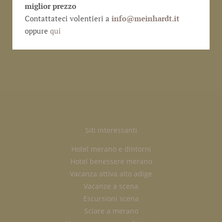
miglior prezzo
Contattateci volentieri a
info@
meinhardt.it
oppure
qui
Siti interessanti
Hotel merano e dintorni
Hotel benessere merano
Vacanza attiva alto adige
Vacanze a scena
Escursioni scena
Sciare a merano