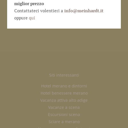
miglior prezzo
Contattateci volentieri a
info@
meinhardt.it
oppure
qui
Siti interessanti
Hotel merano e dintorni
Hotel benessere merano
Vacanza attiva alto adige
Vacanze a scena
Escursioni scena
Sciare a merano