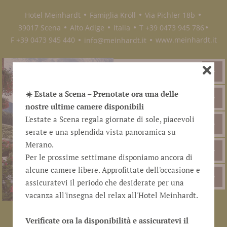
Hotel Meinhardt
Famiglia Kröll
Via Pichler 18b
●
●
●
39017 Scena
Alto Adige
Italia
T +39 0473 945 786
●
●
●
●
F +39 0473 945 440
info@meinhardt.it
www.meinhardt.it
●
●
NEWSLETTER
☀️ Estate a Scena – Prenotate ora una delle
IMMAGINI
nostre ultime camere disponibili
L'estate a Scena regala giornate di sole, piacevoli
WEBCAM
serate e una splendida vista panoramica su
Merano.
DOWNLOAD
Per le prossime settimane disponiamo ancora di
alcune camere libere. Approfittate dell'occasione e
RESIDENCE
assicuratevi il periodo che desiderate per una
vacanza all'insegna del relax all'Hotel Meinhardt.
PASSERHAUS
Verificate ora la disponibilità e assicuratevi il