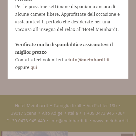
Chi può ricevere l’Alto Adige Guest Pass Scena?
Per le prossime settimane disponiamo ancora di
Tutti nostri ospiti ricevono automaticamente il Guest
alcune camere libere. Approfittate dell'occasione e
Pass già con un soggiorno di una notte. Il biglietto è
assicuratevi il periodo che desiderate per una
personale, non cedibile e valido per l'intero soggiorno.
vacanza all'insegna del relax all'Hotel Meinhardt.
Se il tuo soggiorno dura più di una settimana, allo
scadere dei sette giorni riceverai un'altra carta.
Verificate ora la disponibilità e assicuratevi il
Come posso utilizzare i biglietti?
miglior prezzo
L'Alto Adige Guest Pass Scena deve essere convalidato
Contattateci volentieri a
info@
meinhardt.it
all’obliteratrice ad ogni viaggio. Basta salire,
oppure
qui
convalidare e partire.
Hotel Meinhardt
Famiglia Kröll
Via Pichler 18b
●
●
●
39017 Scena
Alto Adige
Italia
T +39 0473 945 786
●
●
●
●
F +39 0473 945 440
info@meinhardt.it
www.meinhardt.it
●
●