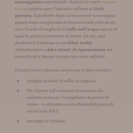
massaggiante
esperienziale. Durante le vostre
vacanze
a Scena
potete usare l’impianto wellness
a titolo
gratuito
. Soprattutto dopo un’escursione in montagna
oppure dopo una giornata di emozioni sulle piste da sci,
non c’è nulla di meglio di un
tuffo nell’acqua
oppure di
qualche prezioso momento di quiete. Da noi, ogni
desiderio si trasforma in una
felice realtà
.
Abbandonatevi a
dolci istanti di rigenerazione
nel
nostro hotel a Merano con piscina e area wellness.
Il nostro hotel a Merano con piscina vi riserva inoltre:
noleggio gratuito di soffici accappatoi
Per rispetto dell’ambiente rinunciamo alle
ciabatte monouso. Vi preghiamo di portare le
vostre – in alternativa sono disponibili presso di
noi al costo di € 2.
massaggi su richiesta