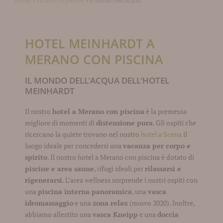
Home
>
Vacanze di piacere
>
Il mondo dell’acqua
HOTEL MEINHARDT A
MERANO CON PISCINA
IL MONDO DELL’ACQUA DELL’HOTEL
MEINHARDT
Il nostro
hotel a Merano con piscina
è la premessa
migliore di momenti di
distensione pura
. Gli ospiti che
ricercano la quiete trovano nel nostro
hotel a Scena
il
luogo ideale per concedersi una
vacanza per corpo e
spirito
. Il nostro hotel a Merano con piscina è dotato di
piscine e area saune
, rifugi ideali per
rilassarsi e
rigenerarsi
. L’area wellness sorprende i nostri ospiti con
una
piscina interna panoramica
, una
vasca
idromassaggio
e una
zona relax
(nuovo 2020). Inoltre,
abbiamo allestito una
vasca Kneipp
e una
doccia