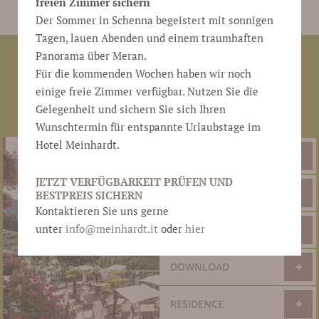
freien Zimmer sichern
Der Sommer in Schenna begeistert mit sonnigen
Tagen, lauen Abenden und einem traumhaften
Panorama über Meran.
Hotel Meinhardt
Familie Kröll
Pichlerstraße 18b
●
●
●
Für die kommenden Wochen haben wir noch
39017 Schenna bei Meran
Südtirol
Italien
●
●
●
einige freie Zimmer verfügbar. Nutzen Sie die
T +39 0473 945 786
F +39 0473 945 440
●
●
Gelegenheit und sichern Sie sich Ihren
info@meinhardt.it
www.meinhardt.it
●
Wunschtermin für entspannte Urlaubstage im
Hotel Meinhardt.
NEWSLETTER
JETZT VERFÜGBARKEIT PRÜFEN UND
BILDERGALERIE
BESTPREIS SICHERN
Kontaktieren Sie uns gerne
unter
info@
meinhardt.it
oder
hier
WEBCAM
DOWNLOAD
RESIDENCE