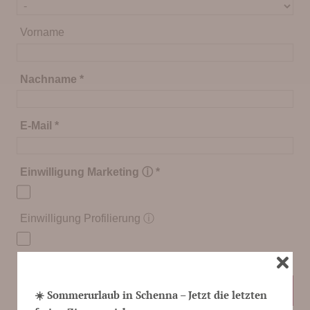
Vorname
Nachname
*
E-Mail
*
Einwilligung Marketing ⓘ
*
Einwilligung Profilierung ⓘ
* Pflichtfelder
ABSENDEN
☀️ Sommerurlaub in Schenna – Jetzt die letzten