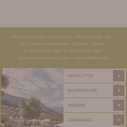
Hotel Meinhardt
Familie Kröll
Pichlerstraße 18b
●
●
●
39017 Schenna bei Meran
Südtirol
Italien
●
●
●
T +39 0473 945 786
F +39 0473 945 440
●
●
passerhaus@schenna.com
www.meinhardt.it
●
NEWSLETTER
BILDERGALERIE
WEBCAM
DOWNLOAD