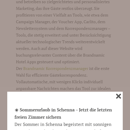
und betreiben so zielgerichtetes und personalisiertes
Marketing, das ihre Gäste restlos überzeugt. Sie
profitieren von einer Vielfalt an Tools, wie etwa dem
Campaign Manager, der Voucher App, Carlito, dem
Newslettersystem und dem Korrespondenzmanager –
Tools, die stetig erweitert und unter Berücksichtigung
aktueller technologischer Trends weiterentwickelt
werden. Auch auf dieser Website wird
buchungsrelevanter Content über die Brandnamic
Hotel Apps gesteuert und optimiert.
Der
Brandnamic Korrespondenzmanager
ist die erste
Wahl für effiziente Gästekorrespondenz.
Vollautomatische, mit wenigen Klicks individuell
anpassbare Nachrichten machen das Tool zur idealen
Lösung für Hotels, die ihre Gäste auf der gesamten
Guest Journey optimal bedienen wollen.
☀️ Sommerurlaub in Schenna – Jetzt die letzten
freien Zimmer sichern
Der Sommer in Schenna begeistert mit sonnigen