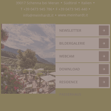
39017 Schenna bei Meran
Südtirol
Italien
●
●
●
T +39 0473 945 786
F +39 0473 945 440
●
●
info@meinhardt.it
www.meinhardt.it
●
NEWSLETTER
BILDERGALERIE
WEBCAM
DOWNLOAD
RESIDENCE
PASSERHAUS