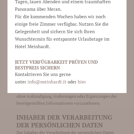
Tagen, lauen Abenden und einem traumhaften
Panorama über Meran.
HAFTUNGSAUSSCHUSS
Für die kommenden Wochen haben wir noch
Die Hotel Meinhardt des Kroell Peter & Co. OHG
einige freie Zimmer verfügbar. Nutzen Sie die
bemüht sich, nach bestem Vermögen dafür Sorge zu
Gelegenheit und sichern Sie sich Ihren
tragen, dass die in diesem Internetauftritt enthaltenen
Wunschtermin für entspannte Urlaubstage im
Informationen zutreffend sind. Eine Haftung oder
Hotel Meinhardt.
Garantie für die Aktualität, Richtigkeit und
Vollständigkeit der zur Verfügung gestellten
JETZT VERFÜGBARKEIT PRÜFEN UND
Informationen ist jedoch ausgeschlossen. Ferner ist die
BESTPREIS SICHERN
Hotel Meinhardt des Kroell Peter & Co. OHG für den
Kontaktieren Sie uns gerne
Inhalt der über Hyperlink extern verbundenen
unter
info@
meinhardt.it
oder
hier
Internetauftritte nicht verantwortlich. Die Hotel
Meinhardt des Kroell Peter & Co. OHG behält sich vor,
ohne Ankündigung, Änderungen oder Ergänzungen der
bereitgestellten Informationen vorzunehmen.
INHABER DER VERARBEITUNG
DER PERSÖNLICHEN DATEN
Der Inhaber der Verarbeitung der persönlichen Daten