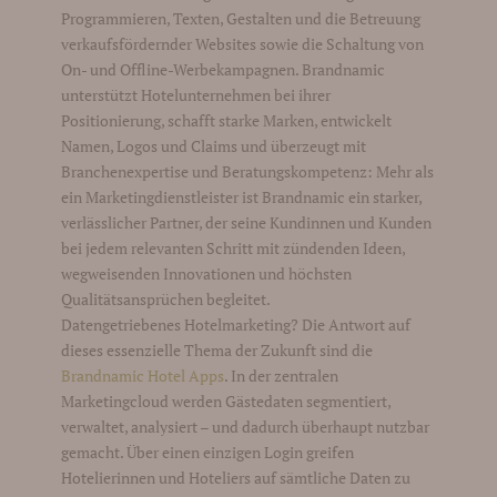
Programmieren, Texten, Gestalten und die Betreuung
verkaufsfördernder Websites sowie die Schaltung von
On- und Offline-Werbekampagnen. Brandnamic
unterstützt Hotelunternehmen bei ihrer
Positionierung, schafft starke Marken, entwickelt
Namen, Logos und Claims und überzeugt mit
Branchenexpertise und Beratungskompetenz: Mehr als
ein Marketingdienstleister ist Brandnamic ein starker,
verlässlicher Partner, der seine Kundinnen und Kunden
bei jedem relevanten Schritt mit zündenden Ideen,
wegweisenden Innovationen und höchsten
Qualitätsansprüchen begleitet.
Datengetriebenes Hotelmarketing? Die Antwort auf
dieses essenzielle Thema der Zukunft sind die
Brandnamic Hotel Apps
. In der zentralen
Marketingcloud werden Gästedaten segmentiert,
verwaltet, analysiert – und dadurch überhaupt nutzbar
gemacht. Über einen einzigen Login greifen
Hotelierinnen und Hoteliers auf sämtliche Daten zu