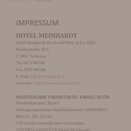
Home
>
Credits
>
Impressum
IMPRESSUM
HOTEL MEINHARDT
Hotel Meinhardt des Kroell Peter & Co. OHG
Pichlerstraße 18/b
I-39017 Schenna
Tel. 0473 945786
Fax. 0473 945440
E-Mail:
info@meinhardt.it
Internet:
https://www.meinhardt.it
GESETZLICHER VERTRETER/IN: KROELL PETER
Handelskammer: Bozen
Eintragungsnummer Handelskammer: 02901000212
REA Nr.: BZ-215114
CIN (Codice Identificativo Nazionale):
IT021087A1I6WFQ2YB (Hotel Meinhardt),